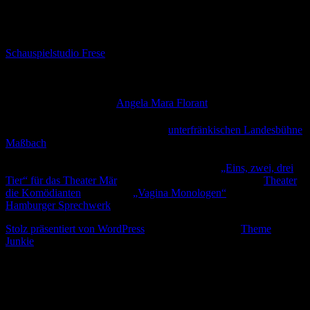
Iris Faber
Iris Faber ist Schauspielerin und Dozentin. Nachdem sie am
Schauspielstudio Frese
in Hamburg ihr Handwerk gelernt und die
Aufnahme in die ZAV absolviert hatte, war sie als freie
Schauspielerin u.a. auf Kampnagel, am Monsuntheater und am
Thalia in der Gausstrasse zu sehen. Außerdem gründete sie mit der
freischaffenden Tänzerin
Angela Mara Florant
die Theaterkompanie
„feu d’ARTifice“.
Viele Jahre spielte Iris Faber an der
unterfränkischen Landesbühne
Maßbach
, um seit 2018 mit ihrer Familie wieder in Hamburg
angekommen zu sein.
Sie ist nun u.a. im Theaterstück für die Kleinsten
„Eins, zwei, drei
Tier“ für das Theater Mär
oder zum wiederholten Male am
Theater
die Komödianten
in Kiel mit
„Vagina Monologen“
und am
Hamburger Sprechwerk
zu sehen.
Stolz präsentiert von WordPress
Theme: Biancaa von
Theme
Junkie
.