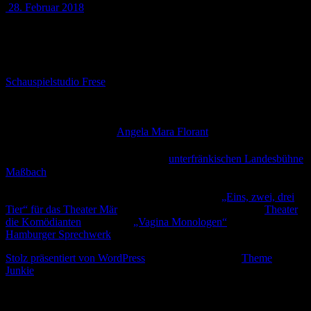
28. Februar 2018
Iris Faber
Iris Faber ist Schauspielerin und Dozentin. Nachdem sie am
Schauspielstudio Frese
in Hamburg ihr Handwerk gelernt und die
Aufnahme in die ZAV absolviert hatte, war sie als freie
Schauspielerin u.a. auf Kampnagel, am Monsuntheater und am
Thalia in der Gausstrasse zu sehen. Außerdem gründete sie mit der
freischaffenden Tänzerin
Angela Mara Florant
die Theaterkompanie
„feu d’ARTifice“.
Viele Jahre spielte Iris Faber an der
unterfränkischen Landesbühne
Maßbach
, um seit 2018 mit ihrer Familie wieder in Hamburg
angekommen zu sein.
Sie ist nun u.a. im Theaterstück für die Kleinsten
„Eins, zwei, drei
Tier“ für das Theater Mär
oder zum wiederholten Male am
Theater
die Komödianten
in Kiel mit
„Vagina Monologen“
und am
Hamburger Sprechwerk
zu sehen.
Stolz präsentiert von WordPress
Theme: Biancaa von
Theme
Junkie
.