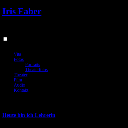
Iris Faber
Schauspielerin und Dozentin
Zum
Schließen
Inhalt
Vita
springen
Fotos
Portraits
Theaterfotos
Theater
Film
Audio
Kontakt
nilz
Heute bin ich Lehrerin
28. Mai 2019